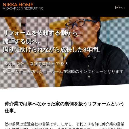
NIKKA HOME
Menu
MID-CAREER RECRUITING
リフォームを依頼する側から
施工する側へ。
周りに助けられながら成長した3年間。
新築事業部 三矢 裕人
2018年入社
※ニッカホーム刈谷ショールーム在籍時のインタビューとなります
仲介業では学べなかった家の裏側を扱うリフォームという
仕事。
僕の前職は派遣会社の営業です。しかし、それよりも前に仲介業の営業