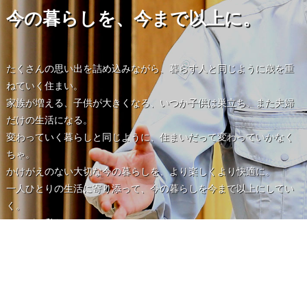
今の暮らしを、今まで以上に。
たくさんの思い出を詰め込みながら、暮らす人と同じように歳を重
ねていく住まい。
家族が増える、子供が大きくなる、いつか子供は巣立ち、また夫婦
だけの生活になる。
変わっていく暮らしと同じように、住まいだって変わっていかなく
ちゃ。
かけがえのない大切な今の暮らしを、より楽しくより快適に。
一人ひとりの生活に寄り添って、今の暮らしを今まで以上にしてい
く。
それが、私たちニッカホームです。
MESSAGE